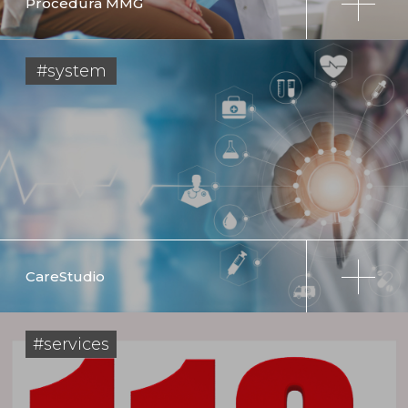
Procedura MMG
#system
CareStudio
#services