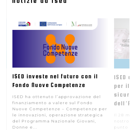
Notizie da Ised
ISED investe nel futuro con il
 si
ISED 
Fondo Nuove Competenze
ra
per i
e
sicur
ISED ha ottenuto l’approvazione del
dell’
finanziamento a valere sul Fondo
Nuove Competenze – Competenze per
le innovazioni, operazione strategica
Il 28 
del Programma Nazionale Giovani,
nostro
Donne e...
punto 