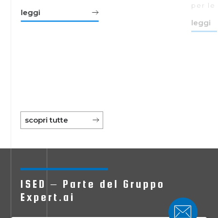
a
per le 
leggi
leggi
to
e
scopri tutte
ISED – Parte del Gruppo
Expert.ai