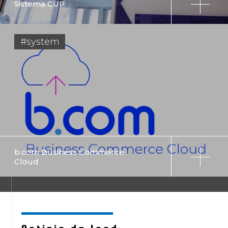
Sistema CUP
#system
b.com Business Commerce
Cloud