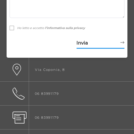
Ho letto e accetto
l’informativa sulla privacy
Via Coponia, 8
06 83991179
06 83991179