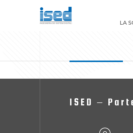
LA S
ISED – Part