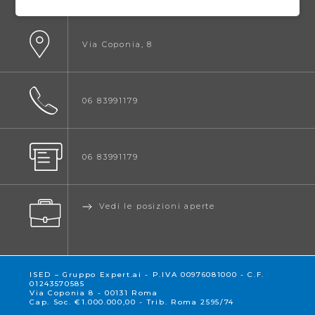
Via Coponia, 8
06 83991179
06 83991179
Vedi le posizioni aperte
ISED – Gruppo Expert.ai - P.IVA 00976081000 - C.F.
01243570585
Via Coponia 8 - 00131 Roma
Cap. Soc. €1.000.000,00 - Trib. Roma 2595/74