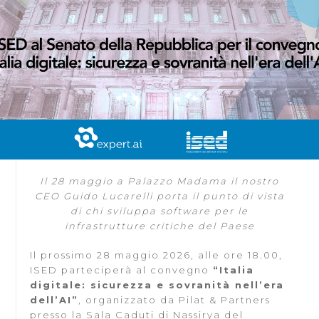
Il 28 maggio a Palazzo Madama il nostro
CEO Guido Lucarelli porta il punto di vista
di chi sviluppa software per le
infrastrutture critiche del Paese
Il prossimo 28 maggio 2026, alle ore 18.00,
ISED parteciperà al convegno
“Italia
digitale: sicurezza e sovranità nell’era
dell’AI”
, organizzato da Pilat & Partners
presso la Sala Caduti di Nassirya del