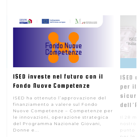
ISED investe nel futuro con il
 si
ISED 
Fondo Nuove Competenze
per i
sicur
ISED ha ottenuto l’approvazione del
dell’
finanziamento a valere sul Fondo
Nuove Competenze – Competenze per
e
le innovazioni, operazione strategica
Il 28 
e
del Programma Nazionale Giovani,
nostro
Donne e...
punto 
per le 