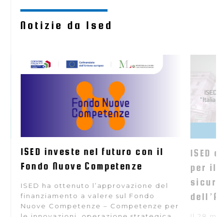
Notizie da Ised
ISED investe nel futuro con il
 si
ISED 
Fondo Nuove Competenze
ra
per i
e
sicur
ISED ha ottenuto l’approvazione del
dell’
finanziamento a valere sul Fondo
Nuove Competenze – Competenze per
le innovazioni, operazione strategica
Il 28 