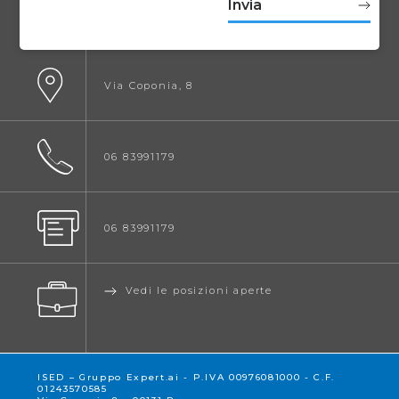
Via Coponia, 8
06 83991179
06 83991179
Vedi le posizioni aperte
ISED – Gruppo Expert.ai - P.IVA 00976081000 - C.F.
01243570585