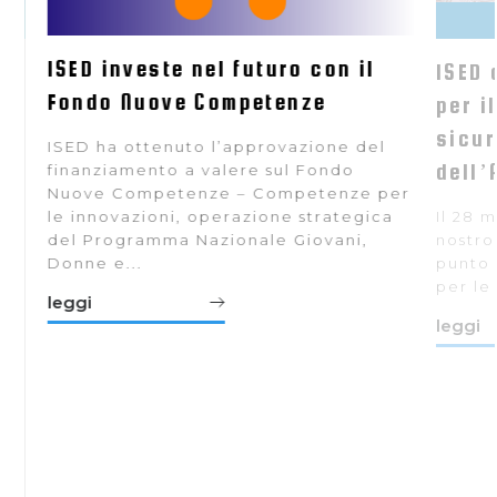
ISED investe nel futuro con il
 si
ISED 
Fondo Nuove Competenze
ra
per i
e
sicur
ISED ha ottenuto l’approvazione del
dell’
finanziamento a valere sul Fondo
Nuove Competenze – Competenze per
le innovazioni, operazione strategica
Il 28 
del Programma Nazionale Giovani,
nostro
Donne e...
punto 
a
per le 
leggi
leggi
to
e