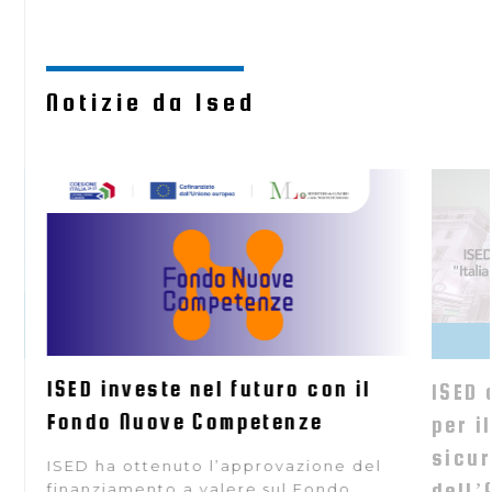
Notizie da Ised
ISED investe nel futuro con il
 si
ISED 
Fondo Nuove Competenze
ra
per i
e
sicur
ISED ha ottenuto l’approvazione del
dell’
finanziamento a valere sul Fondo