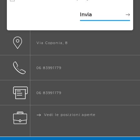
Via Coponia, 8
06 83991179
06 83991179
Vedi le posizioni aperte