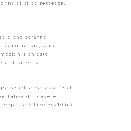
principi di correttezza,
sso e che saranno
ci comunicherà, sono
rmazioni richieste
e e strumentali.
i personali è necessario al
pettativa di ricevere
 comporterà l’impossibilità