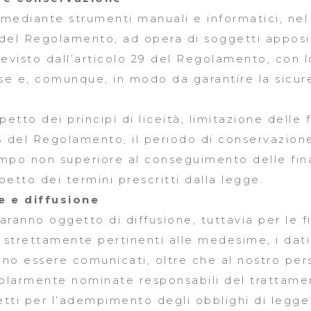
 mediante strumenti manuali e informatici, nel 
32 del Regolamento, ad opera di soggetti apposi
visto dall’articolo 29 del Regolamento, con 
esse e, comunque, in modo da garantire la sicur
etto dei principi di liceità, limitazione delle 
t. 5 del Regolamento, il periodo di conservazion
empo non superiore al conseguimento delle fina
ispetto dei termini prescritti dalla legge.
e e diffusione
saranno oggetto di diffusione, tuttavia per le f
ti strettamente pertinenti alle medesime, i dati
anno essere comunicati, oltre che al nostro p
golarmente nominate responsabili del trattamen
etti per l’adempimento degli obblighi di legge