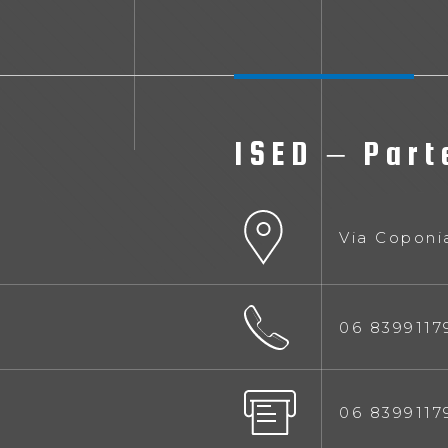
ISED – Part
Via Coponi
06 8399117
06 8399117