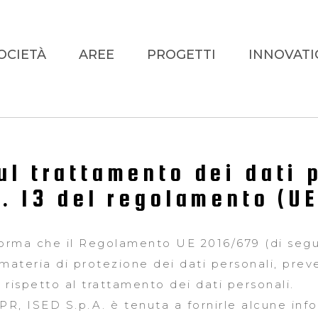
OCIETÀ
AREE
PROGETTI
INNOVATI
ul trattamento dei dati 
t. 13 del regolamento (U
forma che il Regolamento UE 2016/679 (di segu
ateria di protezione dei dati personali, preve
i rispetto al trattamento dei dati personali.
DPR, ISED S.p.A. è tenuta a fornirle alcune info