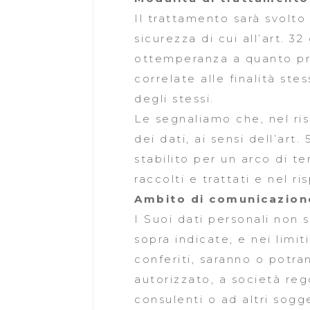
Il trattamento sarà svolto
sicurezza di cui all’art. 
ottemperanza a quanto pre
correlate alle finalità st
degli stessi.
Le segnaliamo che, nel risp
dei dati, ai sensi dell’ar
stabilito per un arco di t
raccolti e trattati e nel r
Ambito di comunicazion
I Suoi dati personali non 
sopra indicate, e nei limi
conferiti, saranno o potr
autorizzato, a società re
consulenti o ad altri sogg