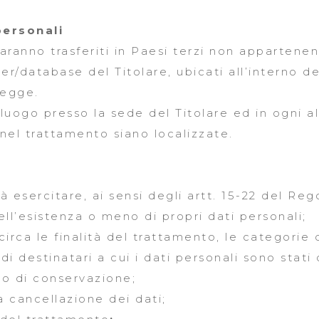
personali
saranno trasferiti in Paesi terzi non appartene
r/database del Titolare, ubicati all’interno del
legge.
luogo presso la sede del Titolare ed in ogni al
nel trattamento siano localizzate.
 esercitare, ai sensi degli artt. 15-22 del Rego
ll’esistenza o meno di propri dati personali;
circa le finalità del trattamento, le categorie d
di destinatari a cui i dati personali sono stat
do di conservazione;
la cancellazione dei dati;