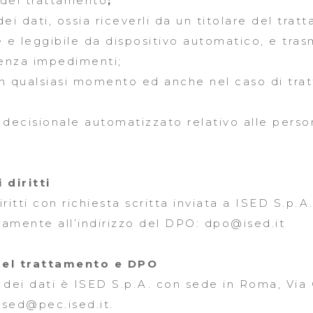
 del trattamento
;
dei dati, ossia riceverli da un titolare del tra
 e leggibile da dispositivo automatico, e trasm
senza impedimenti;
in qualsiasi momento ed anche nel caso di trat
 decisionale automatizzato relativo alle perso
 diritti
iritti con richiesta scritta inviata a ISED S.p.
amente all’indirizzo del DPO: dpo@ised.it
del trattamento e DPO
o dei dati è ISED S.p.A. con sede in Roma, Via
ised@pec.ised.it
.