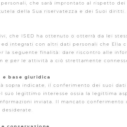
personali, che sarà improntato al rispetto dei 
tutela della Sua riservatezza e dei Suoi diritti.
ativi, che ISED ha ottenuto o otterrà da lei ste
d integrati con altri dati personali che Ella 
 la seguente finalità: dare riscontro alle info
rm e per le attività a ciò strettamente conness
 e base giuridica
tà sopra indicate, il conferimento dei suoi dat
 suo legittimo interesse ossia la legittima as
i informazioni inviata. Il mancato conferimento
i desiderate.
 e conservazione