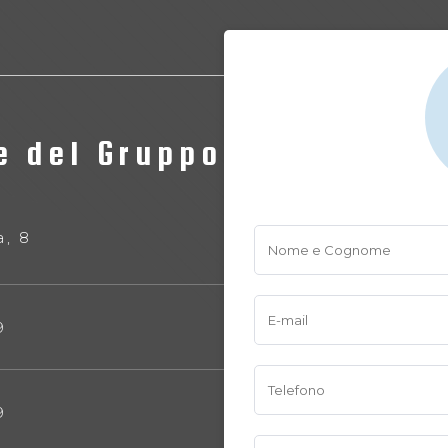
e del Gruppo Expert.ai
a, 8
9
9