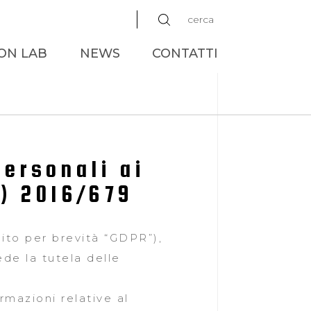
cerca
ON LAB
NEWS
CONTATTI
personali ai
E) 2016/679
ito per brevità “GDPR”),
de la tutela delle
rmazioni relative al